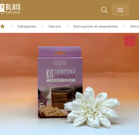
Blais Collect
Ouvrir l
Catégories
Décors
Découpoirs et empreintes
Déco
Accueil