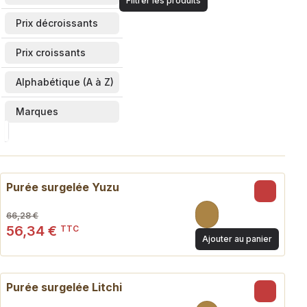
Filtrer les produits
Prix décroissants
Prix croissants
Alphabétique (A à Z)
Marques
- 15 %
Purée surgelée Yuzu
66,28 €
56,34 €
TTC
Ajouter au panier
- 15 %
Purée surgelée Litchi