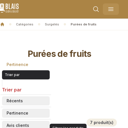
Blais Collect
Ouvrir l
Catégories
Surgelés
Purées de fruits
Accueil
Purées de fruits
Pertinence
Trier par
Trier par
Récents
Pertinence
7 produit(s)
Avis clients