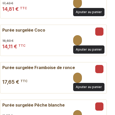
17,43 €
14,81 €
TTC
Ajouter au panier
- 15 %
Purée surgelée Coco
16,60 €
14,11 €
TTC
Ajouter au panier
Purée surgelée Framboise de ronce
17,65 €
TTC
Ajouter au panier
- 15 %
Purée surgelée Pêche blanche