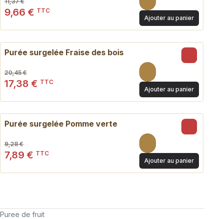
11,37 €
9,66 €
TTC
Ajouter au panier
- 15 %
Purée surgelée Fraise des bois
20,45 €
17,38 €
TTC
Ajouter au panier
- 15 %
Purée surgelée Pomme verte
9,28 €
7,89 €
TTC
Ajouter au panier
Puree de fruit