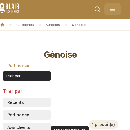
Blais Collect
Ouvrir l
Catégories
Surgelés
Génoise
Accueil
Génoise
Pertinence
Trier par
Trier par
Récents
Pertinence
1 produit(s)
Avis clients